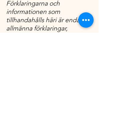
Förklaringarna och
informationen som
tillhandahålls häri är endast
allmänna förklaringar,
information och exempel. Du
bör inte förlita dig på den här
artikeln som juridisk
rådgivning eller som
rekommendationer om vad
du faktiskt ska göra. Vi
rekommenderar att du söker
juridisk rådgivning för att
hjälpa dig att förstå och skriva
din sekretesspolicy.
Telephone
+46 704 526 136