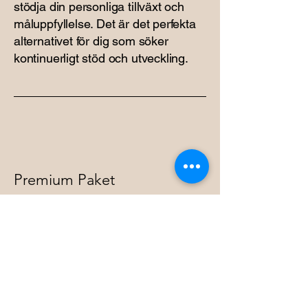
stödja din personliga tillväxt och
måluppfyllelse. Det är det perfekta
alternativet för dig som söker
kontinuerligt stöd och utveckling.
Premium Paket
Exklusiv Coachning
Vårt Premiumpaket erbjuder en
mer intensiv och personlig
coachningserfarenhet, inklusive
obegränsad tillgång till
coachningssessioner och stöd. Det