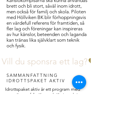
Känslokompisarna ska kunna användas
brett och bli stort, såväl inom idrott,
men också för familj och skola. Piloten
med Höllviken BK blir förhoppningsvis
en värdefull referens för framtiden, så
fler lag och föreningar kan inspireras
av hur känslor, beteenden och laganda
kan tränas lika självklart som teknik
och fysik.
Vill du sponsra ett lag?
SAMMANFATTNING
IDROTTSPAKET AKTIV
​Idrottspaket aktiv är ett program med
stor närvaro från Ken och Karin och i
detta upplägg för BK Höllviken,
kommer detta kompletteras med
ytterligare träffar. Allt för att skapa en
bra grund för laget, tränarna och
ungdomarna att stå för inför framtiden.