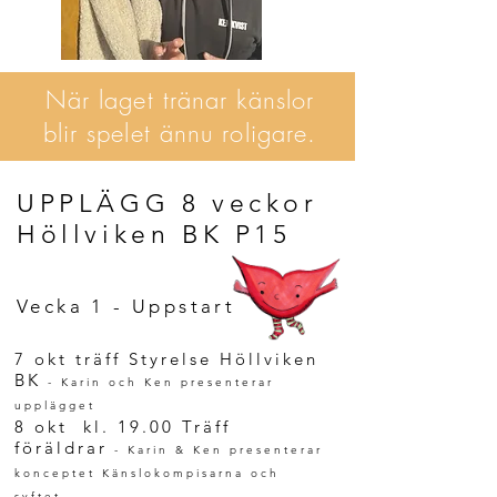
När laget tränar känslor
blir spelet ännu roligare.
UPPLÄGG 8 veckor
Höllviken BK P15
Vecka 1 - Uppstart
7 okt träff Styrelse​ Höllviken
BK
- Karin och Ken presenterar
upplägget
8 okt kl. 19.00 Träff
föräldrar
- Karin & Ken presenterar
konceptet Känslokompisarna och
syftet