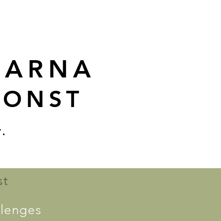
SARNA
KONST
.
st
lenges