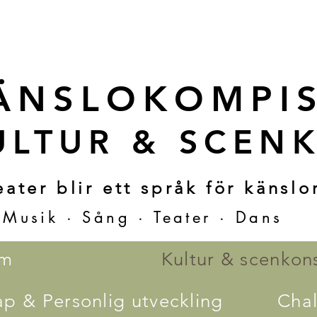
ÄNSLOKOMPI
ULTUR & SCEN
ater blir ett språk för känslor
· Musik · Sång · Teater · Dans
m
Kultur & scenkon
p & Personlig utveckling
Chal