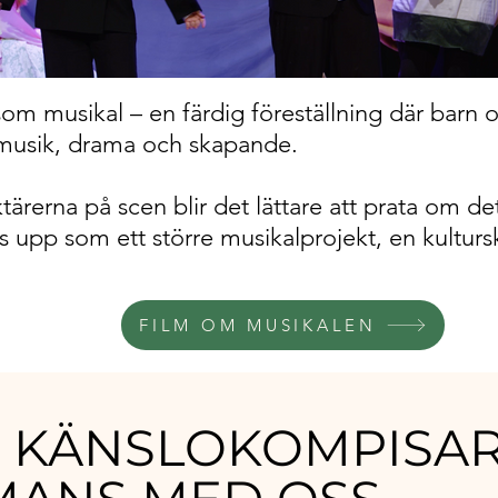
om musikal – en färdig föreställning där barn
musik, drama och skapande.
tärerna på scen blir det lättare att prata om d
s upp som ett större musikalprojekt, en kulturs
FILM OM MUSIKALEN
P KÄNSLOKOMPISA