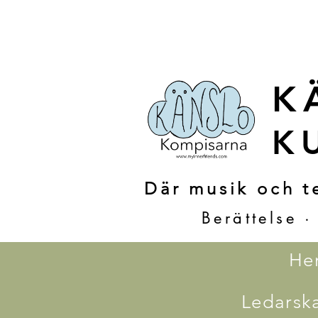
K
K
Där musik och te
Berättelse 
He
Ledarska