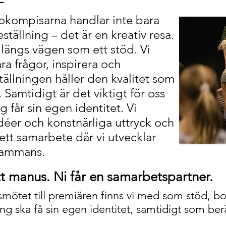
lokompisarna handlar inte bara
ställning – det är en kreativ resa.
 längs vägen som ett stöd. Vi
ara frågor, inspirera och
ställningen håller den kvalitet som
 Samtidigt är det viktigt för oss
g får sin egen identitet. Vi
éer och konstnärliga uttryck och
tt samarbete där vi utvecklar
lsammans.
ett manus. Ni får en samarbetspartner.
smötet till premiären finns vi med som stöd, bol
tning ska få sin egen identitet, samtidigt som be