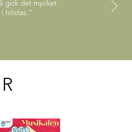
så gick det mycket
i höstas.”
AR