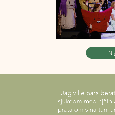
N
”Jag ville bara berä
sjukdom med hjälp 
prata om sina tanka