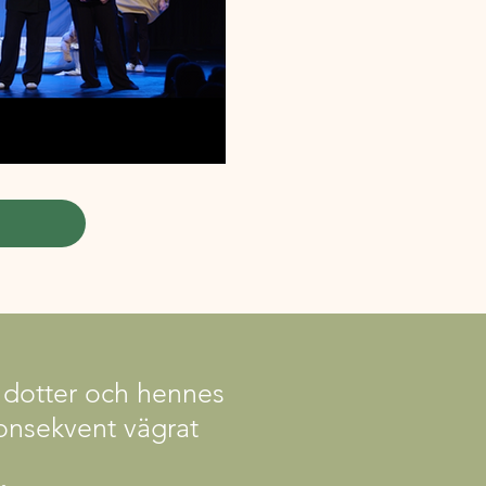
n dotter och hennes
onsekvent vägrat