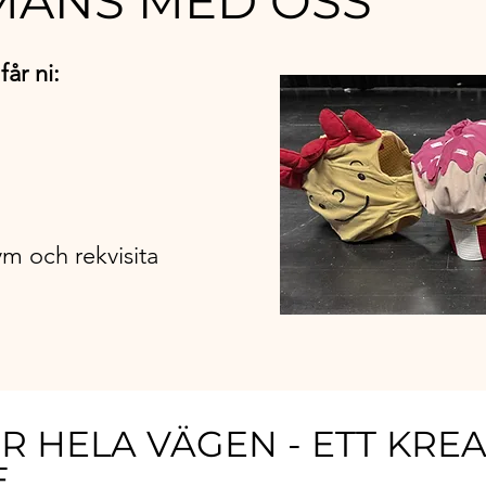
MANS MED OSS
får ni:
ym och rekvisita
ER HELA VÄGEN - ETT KREA
E