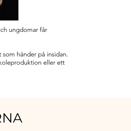
 och ungdomar får
et som händer på insidan.
koleproduktion eller ett
RNA