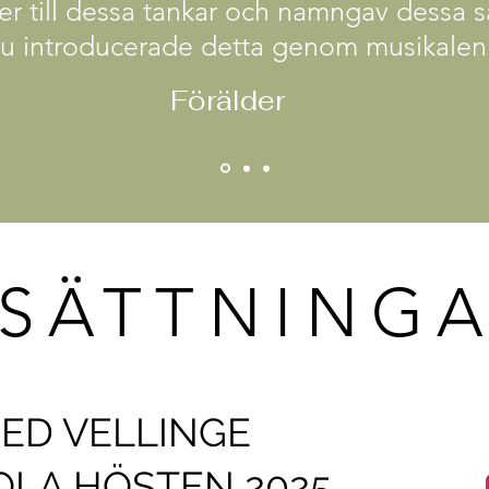
rer till dessa tankar och namngav dessa 
t du introducerade detta genom musikalen 
Förälder
SÄTTNING
ED VELLINGE
LA HÖSTEN 2025