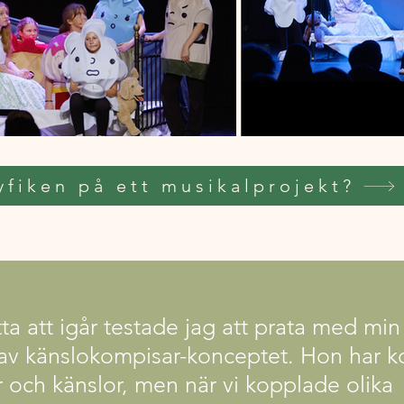
yfiken på ett musikalprojekt?
tta att igår testade jag att prata med mi
av känslokompisar-konceptet. Hon har k
r och känslor, men när vi kopplade olika