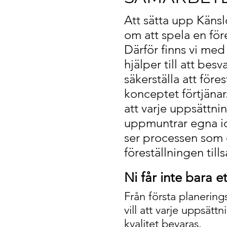
Att sätta upp Käns
om att spela en före
Därför finns vi med
hjälper till att besv
säkerställa att före
konceptet förtjänar.
att varje uppsättnin
uppmuntrar egna id
ser processen som e
föreställningen til
Ni får inte bara 
Från första planering
vill att varje uppsät
kvalitet bevaras.