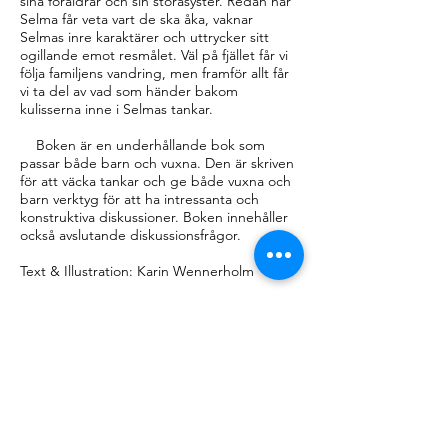
sina föräldrar och sin storasyster. Redan när
Selma får veta vart de ska åka, vaknar
Selmas inre karaktärer och uttrycker sitt
ogillande emot resmålet. Väl på fjället får vi
följa familjens vandring, men framför allt får
vi ta del av vad som händer bakom
kulisserna inne i Selmas tankar.
Boken är en underhållande bok som
passar både barn och vuxna. Den är skriven
för att väcka tankar och ge både vuxna och
barn verktyg för att ha intressanta och
konstruktiva diskussioner. Boken innehåller
också avslutande diskussionsfrågor.
Text & Illustration: Karin Wennerholm
BAKOM
KÄNSLOKOMPISARNA
OM KARIN WENNERHOLM
Karin Wennerholm är skaparen av
Känslokompisarna – ett kreativt koncept