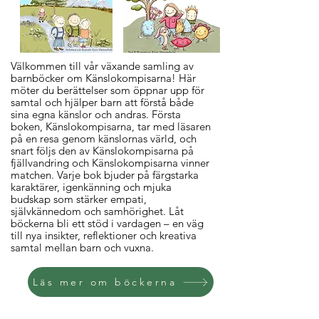
Välkommen till vår växande samling av
barnböcker om Känslokompisarna! Här
möter du berättelser som öppnar upp för
samtal och hjälper barn att förstå både
sina egna känslor och andras. Första
boken, Känslokompisarna, tar med läsaren
på en resa genom känslornas värld, och
snart följs den av Känslokompisarna på
fjällvandring och Känslokompisarna vinner
matchen. Varje bok bjuder på färgstarka
karaktärer, igenkänning och mjuka
budskap som stärker empati,
självkännedom och samhörighet. Låt
böckerna bli ett stöd i vardagen – en väg
till nya insikter, reflektioner och kreativa
samtal mellan barn och vuxna.
Läs mer om böckerna