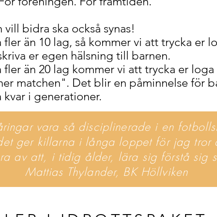
 För föreningen. För framtiden.
m vill bidra ska också synas!
 fler än 10 lag, så kommer vi att trycka er l
skriva er egen hälsning till barnen.
 fler än 20 lag kommer vi att trycka er log
er matchen". Det blir en påminnelse för 
 kvar i generationer.
oåringar vara så disciplinerade i en fotbolls
t ger killarna i långa loppet för jag tror
ra av att, i tidig ålder, lära sig förstå sig s
Mattias Thylander, BK Höllviken