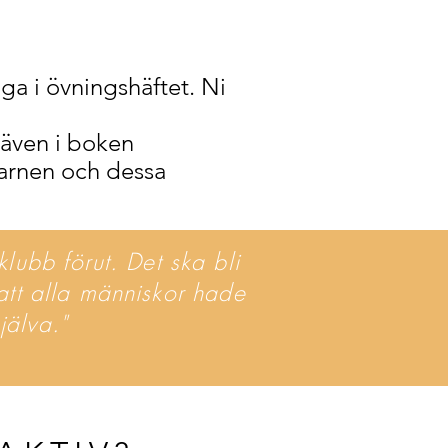
oga i övningshäftet. Ni
a även i boken
barnen och dessa
klubb förut. Det ska bli
 att alla människor hade
jälva."