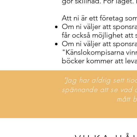
gör skillnad. För laget.
Att ni är ett företag so
Om ni väljer att sponsra
får också möjlighet att 
Om ni väljer att sponsra
"Känslokompisarna vinn
böcker kommer att leva
"Jag har aldrig sett ti
spännande att se vad de
mått b