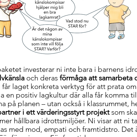
aketet investerar ni inte bara i barnens idro
älvkänsla
och deras
förmåga att samarbeta 
r laget konkreta verktyg för att prata om k
en positiv lagkultur där alla får komma till
rna på planen – utan också i klassrummet, 
partner i ett värderingsstyrt projekt
som skap
r hållbara idrottsmiljöer. Ni visar att ni t
ppas med mod, empati och framtidstro. Det 