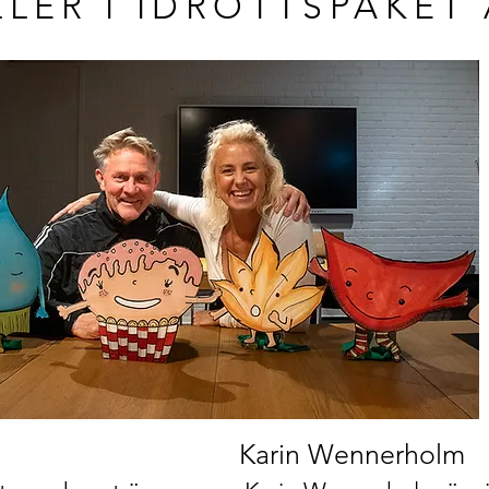
LLER I IDROTTSPAKET
Karin Wennerholm