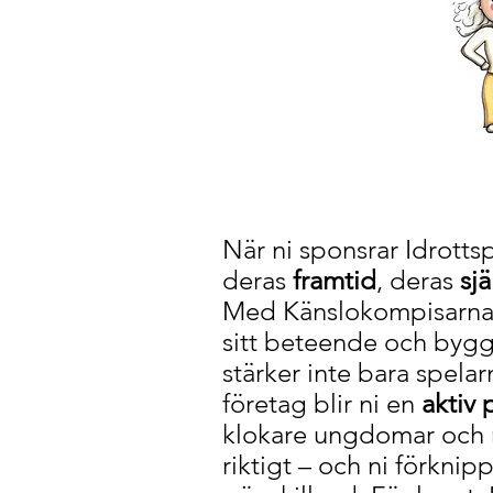
När ni sponsrar Idrottsp
deras
framtid
, deras
sj
Med Känslokompisarna få
sitt beteende och bygga 
stärker inte bara spela
företag blir ni en
aktiv 
klokare ungdomar och me
riktigt – och ni förkni