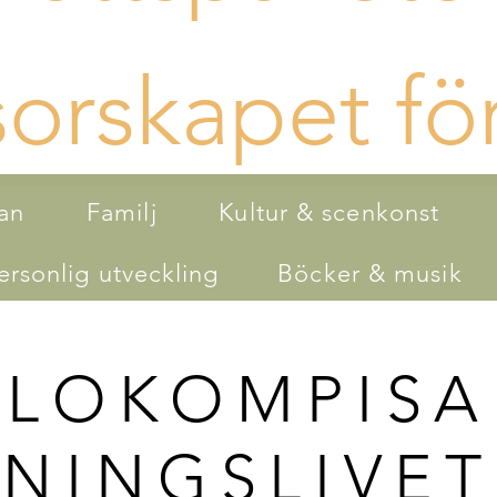
orskapet för
an
Familj
Kultur & scenkonst
rsonlig utveckling
Böcker & musik
LOKOMPISA
NINGSLIVET