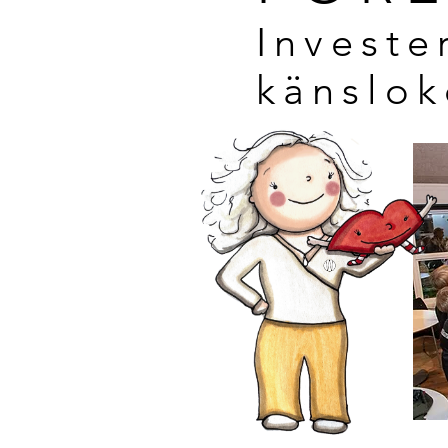
Investe
känslo