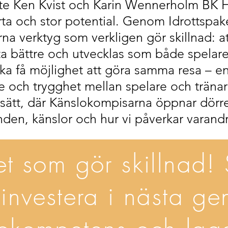
e Ken Kvist och Karin Wennerholm BK Hö
rta och stor potential. Genom Idrottspak
na verktyg som verkligen gör skillnad: at
ta bättre och utvecklas som både spelar
lag ska få möjlighet att göra samma resa –
se och trygghet mellan spelare och tränare
gt sätt, där Känslokompisarna öppnar dörr
den, känslor och hur vi påverkar varandr
et som gör skillnad!
investera i nästa ge