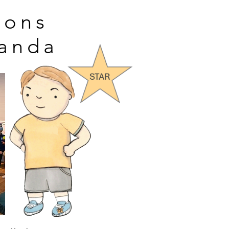
ions
ganda