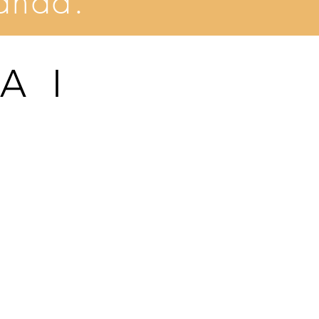
anda.
A I
?