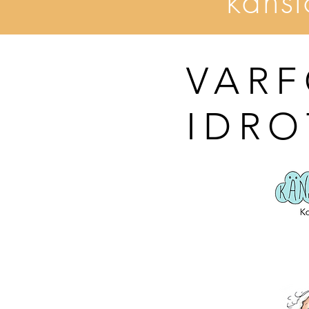
käns
VARF
IDRO