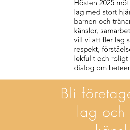
Hösten 2025 mött
lag med stort hjä
barnen och tränar
känslor, samarbe
vill vi att fler 
respekt, förståel
lekfullt och roli
dialog om beteen
Bli företag
lag och 